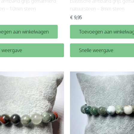
e armband grijs gemarmerd
Elastische armband grijs gem
een – 10mm steen
natuursteen – 8mm steen
€
9,95
egen aan winkelwagen
Toevoegen aan winkelwa
e weergave
Snelle weergave