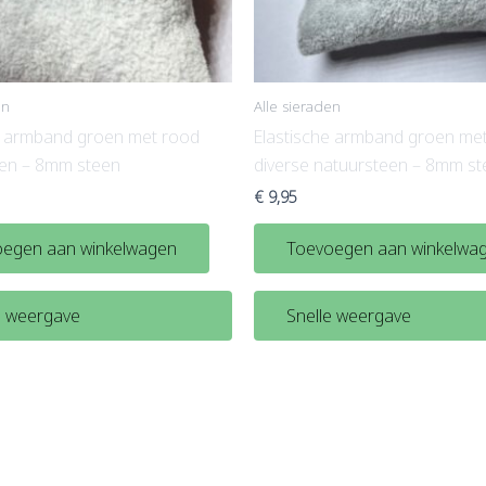
en
Alle sieraden
e armband groen met rood
Elastische armband groen met
een – 8mm steen
diverse natuursteen – 8mm s
€
9,95
egen aan winkelwagen
Toevoegen aan winkelwa
e weergave
Snelle weergave