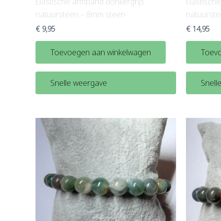
Elastische armband donkergrijs
Elastisch
natuursteen – 8mm steen
natuurst
€
9,95
€
14,95
Toevoegen aan winkelwagen
Toevo
Snelle weergave
Snell