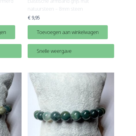
armerd
Elastische armband grijs mat
natuursteen – 8mm steen
€
9,95
gen
Toevoegen aan winkelwagen
Snelle weergave