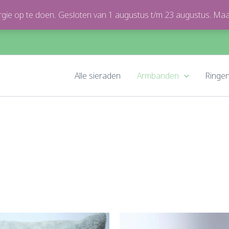
nergie op te doen. Gesloten van 1 augustus t/m 23 augustus. M
Alle sieraden
Armbanden
Ringe