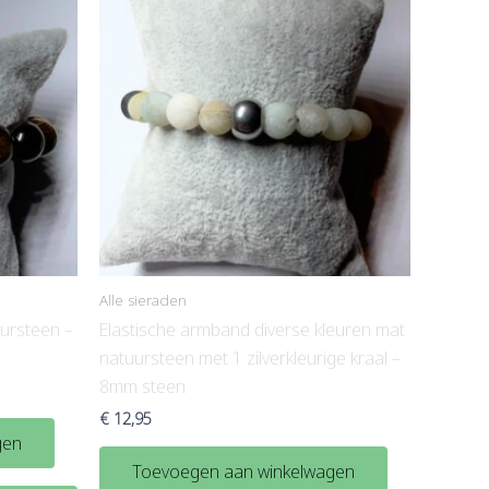
Alle sieraden
uursteen –
Elastische armband diverse kleuren mat
natuursteen met 1 zilverkleurige kraal –
8mm steen
€
12,95
gen
Toevoegen aan winkelwagen