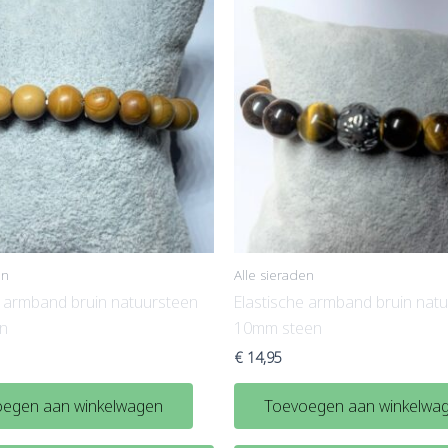
en
Alle sieraden
e armband bruin natuursteen
Elastische armband bruin nat
n
10mm steen
€
14,95
egen aan winkelwagen
Toevoegen aan winkelwa