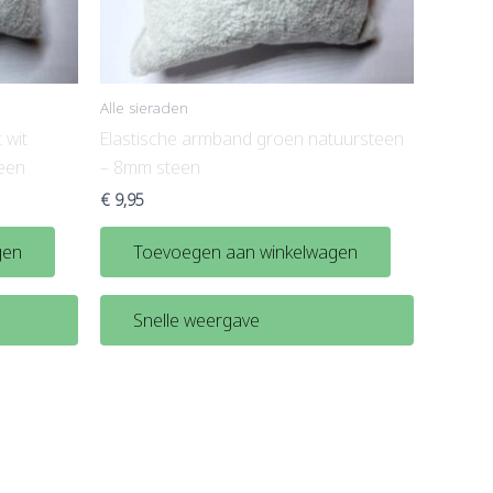
Alle sieraden
 wit
Elastische armband groen natuursteen
teen
– 8mm steen
€
9,95
gen
Toevoegen aan winkelwagen
Snelle weergave