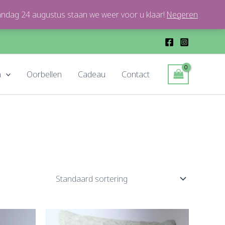
aandag 24 augustus staan we weer voor u klaar!
Negeren
n
Oorbellen
Cadeau
Contact