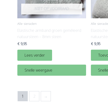
NIET OP VOORRAAD
Alle sieraden
Alle sierad
Elastische armband groen gemêleerd
Elastisch
natuursteen – 8mm steen
natuurst
€
9,95
€
9,95
Lees verder
Toevo
Snelle weergave
Snell
1
2
→