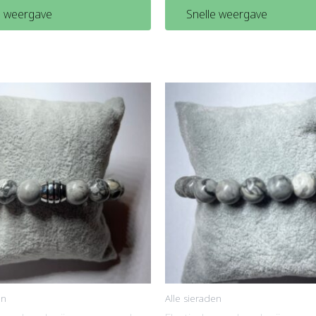
e weergave
Snelle weergave
en
Alle sieraden