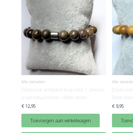
Alle sieraden
Alle sierad
Elastische armband bruin met 1 zilveren
Elastisch
kraal natuursteen – 8mm steen
8mm stee
€
12,95
€
9,95
Toevoegen aan winkelwagen
Toevo